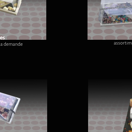
es
assortim
 la demande