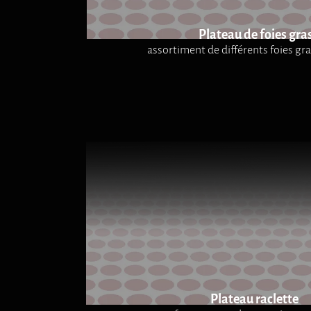
Plateau de foies gra
assortiment de différents foies gr
Plateau raclette