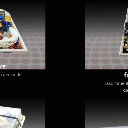
re
 la demande
f
assortiment 
de