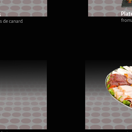
Plat
s
fromag
as de canard